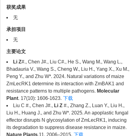
获奖成果
无
承担项目
无
主要论文
Li Z
#., Chen J#., Liu C#., He S., Wang M., Wang L.,
Bhadauria V., Wang S., Cheng W., Liu H., Yang X., Xu M.,
Peng Y., and Zhu W*. 2024. Natural variations of maize
ZmLecRK1 determine its interaction with ZmBAK1 and
resistance patterns to multiple pathogens.
Molecular
Plant
. 17(10): 1606-1623.
下载
Liu C #., Chen J#.,
Li Z
#., Zhang Z., Luan Y., Liu H.,
Liu H., Huang J., and Zhu W*. 2025. An apoplastic fungal
effector disrupts N glycosylation of ZmLecRK1, inducing
its degradation to suppress disease resistance in maize.
Nature Plants
.11, 2006–2015.
下载