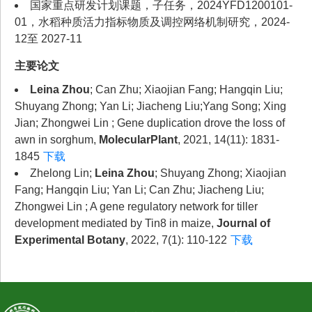
国家重点研发计划课题，子任务，2024YFD1200101-
01，水稻种质活力指标物质及调控网络机制研究，2024-
12至 2027-11
主要论文
Leina Zhou
; Can Zhu; Xiaojian Fang; Hangqin Liu;
Shuyang Zhong; Yan Li; Jiacheng Liu;Yang Song; Xing
Jian; Zhongwei Lin ; Gene duplication drove the loss of
awn in sorghum,
MolecularPlant
, 2021, 14(11): 1831-
1845
下载
Zhelong Lin;
Leina Zhou
; Shuyang Zhong; Xiaojian
Fang; Hangqin Liu; Yan Li; Can Zhu; Jiacheng Liu;
Zhongwei Lin ; A gene regulatory network for tiller
development mediated by Tin8 in maize,
Journal of
Experimental Botany
, 2022, 7(1): 110-122
下载