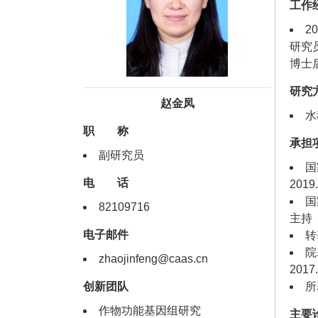
工作
2
研究员
博士
研究
赵金凤
水
职 称
承担
副研究员
国
电 话
201
国
82109716
主持
电子邮件
转
院
zhaojinfeng@caas.cn
201
创新团队
所
作物功能基因组研究
主要