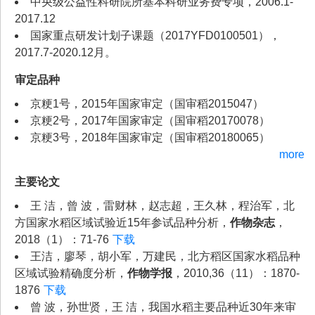
中央级公益性科研院所基本科研业务费专项，2006.1-
2017.12
国家重点研发计划子课题（2017YFD0100501），
2017.7-2020.12月。
审定品种
京粳1号，2015年国家审定（国审稻2015047）
京粳2号，2017年国家审定（国审稻20170078）
京粳3号，2018年国家审定（国审稻20180065）
more
主要论文
王 洁，曾 波，雷财林，赵志超，王久林，程治军，北
方国家水稻区域试验近15年参试品种分析，
作物杂志
，
2018（1）：71-76
下载
王洁，廖琴，胡小军，万建民，北方稻区国家水稻品种
区域试验精确度分析，
作物学报
，2010,36（11）：1870-
1876
下载
曾 波，孙世贤，王 洁，我国水稻主要品种近30年来审