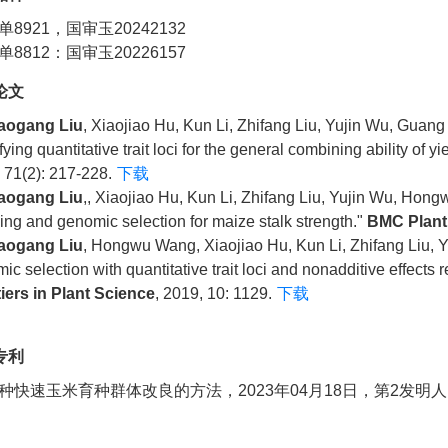
单8921，国审玉20242132
单8812：国审玉20226157
论文
aogang Liu
, Xiaojiao Hu, Kun Li, Zhifang Liu, Yujin Wu, Gu
fying quantitative trait loci for the general combining ability of yi
 71(2): 217-228.
下载
aogang Liu
,, Xiaojiao Hu, Kun Li, Zhifang Liu, Yujin Wu, Ho
ng and genomic selection for maize stalk strength."
BMC Plant
aogang Liu
, Hongwu Wang, Xiaojiao Hu, Kun Li, Zhifang Liu, 
ic selection with quantitative trait loci and nonadditive effects
iers in Plant Science
, 2019, 10: 1129.
下载
专利
种快速玉米育种群体改良的方法，2023年04月18日，第2发明人