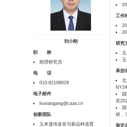
2
工作
2
2
刘小刚
研究
职 称
玉
玉
助理研究员
承担
电 话
北
010-82108629
NY2
电子邮件
国
至2
liuxiaogang@caas.cn
国
创新团队
研，
玉米遗传改良与新品种选育
审定