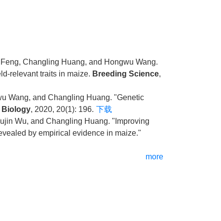
ang Feng, Changling Huang, and Hongwu Wang.
eld-relevant traits in maize.
Breeding Science
,
ngwu Wang, and Changling Huang. "Genetic
 Biology
, 2020, 20(1): 196.
下载
Yujin Wu, and Changling Huang. "Improving
 revealed by empirical evidence in maize."
more