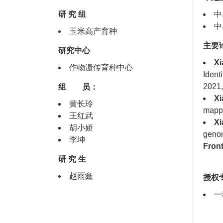
研 究 组
中
中
玉米高产育种
主要
研究中心
Xi
作物遗传育种中心
Identi
2021,
组 员：
Xi
黄长玲
mappi
王红武
Xi
胡小娇
genom
李坤
Front
研 究 生
赵雨鑫
授权
一