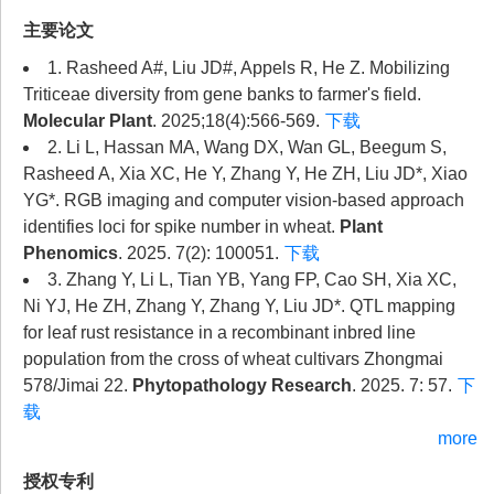
主要论文
1. Rasheed A#, Liu JD#, Appels R, He Z. Mobilizing
Triticeae diversity from gene banks to farmer's field.
Molecular Plant
. 2025;18(4):566-569.
下载
2. Li L, Hassan MA, Wang DX, Wan GL, Beegum S,
Rasheed A, Xia XC, He Y, Zhang Y, He ZH, Liu JD*, Xiao
YG*. RGB imaging and computer vision-based approach
identifies loci for spike number in wheat.
Plant
Phenomics
. 2025. 7(2): 100051.
下载
3. Zhang Y, Li L, Tian YB, Yang FP, Cao SH, Xia XC,
Ni YJ, He ZH, Zhang Y, Zhang Y, Liu JD*. QTL mapping
for leaf rust resistance in a recombinant inbred line
population from the cross of wheat cultivars Zhongmai
578/Jimai 22.
Phytopathology Research
. 2025. 7: 57.
下
载
more
授权专利