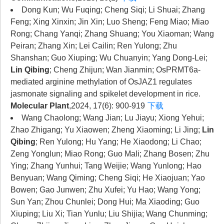
Dong Kun; Wu Fuqing; Cheng Siqi; Li Shuai; Zhang
Feng; Xing Xinxin; Jin Xin; Luo Sheng; Feng Miao; Miao
Rong; Chang Yanqi; Zhang Shuang; You Xiaoman; Wang
Peiran; Zhang Xin; Lei Cailin; Ren Yulong; Zhu
Shanshan; Guo Xiuping; Wu Chuanyin; Yang Dong-Lei;
Lin Qibing
; Cheng Zhijun; Wan Jianmin; OsPRMT6a-
mediated arginine methylation of OsJAZ1 regulates
jasmonate signaling and spikelet development in rice.
Molecular Plant
,2024, 17(6): 900-919
下载
Wang Chaolong; Wang Jian; Lu Jiayu; Xiong Yehui;
Zhao Zhigang; Yu Xiaowen; Zheng Xiaoming; Li Jing;
Lin
Qibing
; Ren Yulong; Hu Yang; He Xiaodong; Li Chao;
Zeng Yonglun; Miao Rong; Guo Mali; Zhang Bosen; Zhu
Ying; Zhang Yunhui; Tang Weijie; Wang Yunlong; Hao
Benyuan; Wang Qiming; Cheng Siqi; He Xiaojuan; Yao
Bowen; Gao Junwen; Zhu Xufei; Yu Hao; Wang Yong;
Sun Yan; Zhou Chunlei; Dong Hui; Ma Xiaoding; Guo
Xiuping; Liu Xi; Tian Yunlu; Liu Shijia; Wang Chunming;