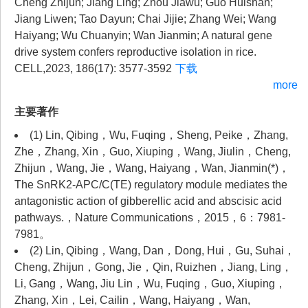
Cheng Zhijun; Jiang Ling; Zhou Jiawu; Guo Huishan;
Jiang Liwen; Tao Dayun; Chai Jijie; Zhang Wei; Wang
Haiyang; Wu Chuanyin; Wan Jianmin; A natural gene
drive system confers reproductive isolation in rice.
CELL,2023, 186(17): 3577-3592
下载
more
主要著作
(1) Lin, Qibing，Wu, Fuqing，Sheng, Peike，Zhang,
Zhe，Zhang, Xin，Guo, Xiuping，Wang, Jiulin，Cheng,
Zhijun，Wang, Jie，Wang, Haiyang，Wan, Jianmin(*)，
The SnRK2-APC/C(TE) regulatory module mediates the
antagonistic action of gibberellic acid and abscisic acid
pathways.，Nature Communications，2015，6：7981-
7981。
(2) Lin, Qibing，Wang, Dan，Dong, Hui，Gu, Suhai，
Cheng, Zhijun，Gong, Jie，Qin, Ruizhen，Jiang, Ling，
Li, Gang，Wang, Jiu Lin，Wu, Fuqing，Guo, Xiuping，
Zhang, Xin，Lei, Cailin，Wang, Haiyang，Wan,