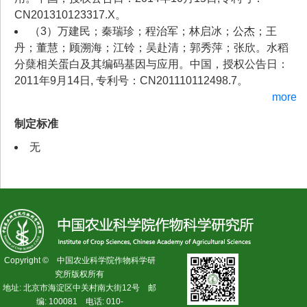
CN201310123317.X。
（3）万建民；秦瑞珍；程治军；林启冰；公杰；王
丹；董慧；顾溯海；江铃；吴赴清；郭秀萍；张欣。水稻
分蘖相关蛋白及其编码基因与应用。中国，授权公告日：
2011年9月14日, 专利号：CN201110112498.7。
more
制定标准
无
Copyright © 中国农业科学院作物科学研
究所版权所有
地址: 北京市海淀区中关村南大街12号 邮
编: 100081 电话: 010-