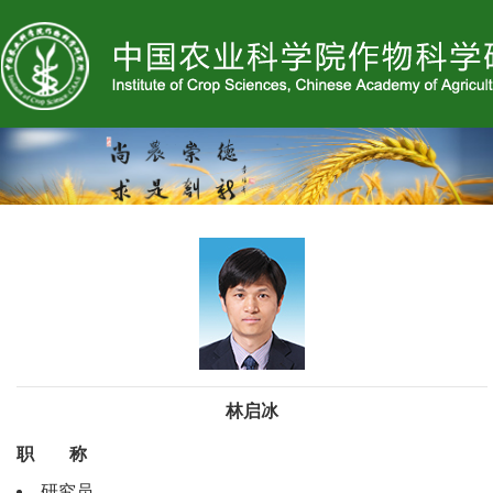
林启冰
职 称
研究员