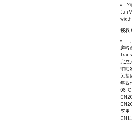
Yi
Jun W
width
授权
1
膦转基
Tran
完成
辅助
关基
年四代
06,
CN
CN2
应用
CN1