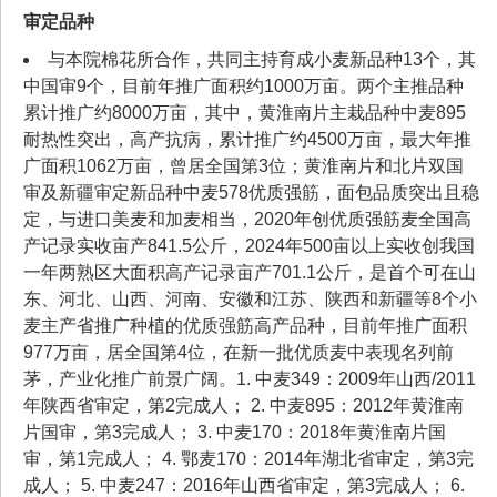
审定品种
与本院棉花所合作，共同主持育成小麦新品种13个，其
中国审9个，目前年推广面积约1000万亩。两个主推品种
累计推广约8000万亩，其中，黄淮南片主栽品种中麦895
耐热性突出，高产抗病，累计推广约4500万亩，最大年推
广面积1062万亩，曾居全国第3位；黄淮南片和北片双国
审及新疆审定新品种中麦578优质强筋，面包品质突出且稳
定，与进口美麦和加麦相当，2020年创优质强筋麦全国高
产记录实收亩产841.5公斤，2024年500亩以上实收创我国
一年两熟区大面积高产记录亩产701.1公斤，是首个可在山
东、河北、山西、河南、安徽和江苏、陕西和新疆等8个小
麦主产省推广种植的优质强筋高产品种，目前年推广面积
977万亩，居全国第4位，在新一批优质麦中表现名列前
茅，产业化推广前景广阔。1. 中麦349：2009年山西/2011
年陕西省审定，第2完成人； 2. 中麦895：2012年黄淮南
片国审，第3完成人； 3. 中麦170：2018年黄淮南片国
审，第1完成人； 4. 鄂麦170：2014年湖北省审定，第3完
成人； 5. 中麦247：2016年山西省审定，第3完成人； 6.