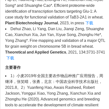
Song* and Shuanghe Cao*. Efficient proteome-wide
identification of transcription factors targeting Glu-1: A
case study for functional validation of TaB3-2A1 in wheat.
Plant Biotechnology Journal
, 2023, in press
下载
Dehui Zhao, Li Yang, Dan Liu, Jianqi Zeng, Shuanghe
Cao, Xianchun Xia, Jun Yan, Xiyue Song, Zhonghu He*,
Yong Zhang*. Fine mapping and validation of a major QTL
for grain weight on chromosome 5B in bread wheat.
Theoretical and Applied Genetics
, 2021, 134:3731-3741
下载
主要著作
1）小麦2019年全国主要农作物品种推广应用报告，周
继泽，张笑晴，张勇，北京：中国农业科学技术出版社，
2021.8。2）Yuanfeng Hao, Awais Rasheed, Robert
Jackson, Yonggui Xiao, Yong Zhang, Xianchun Xia and
Zhonghu He (2020). Advanced genomics and breeding
tools to accelerate the development of climate resilient