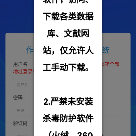
下载各类数据
库、文献网
站，仅允许人
作物科学研究所预约系统
用户名
【若无管理员特意说明，请用邮箱全部
工手动下载。
地址登录!】
密码
2.严禁未安装
杀毒防护软件
验证码
【请妥善保存用户密码!】
（火绒、360
7
4
9
8
换一张