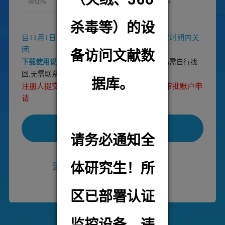
杀毒等）的设
记住用户和密码
自11月1日起，预约系统正常开放，不再特定时期内关
闭
备访问文献数
找回密码
下载使用说明书
【即日起,账户密码需自行找
回,无需联系管理员】
据库。
注册人提交后，请联系本中心主任、或助理审批账户申
请
登录
请务必通知全
体研究生！所
注册
区已部署认证
监控设备，违